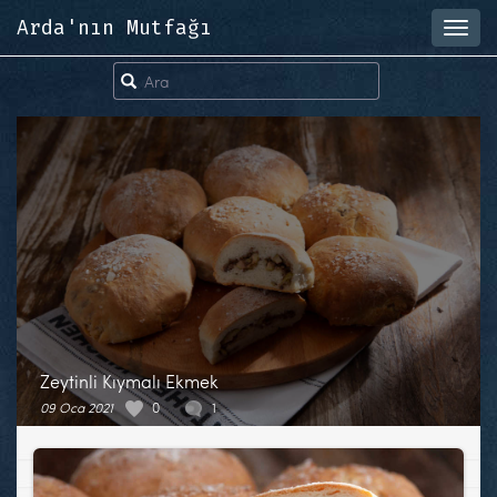
Arda'nın Mutfağı
Toggl
navig
Zeytinli Kıymalı Ekmek
09 Oca 2021
0
1