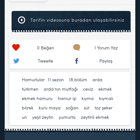
Tarifin videosuna buradan ulaşabilirsiniz
0
Beğen
1 Yorum Yaz
Tweetle
Paylaş
Hamurlular
11.sezon
,
18.bölüm
,
arda
türkmen
,
arda'nın mutfağı
,
ceviz
,
ekmek
,
ekmek hamuru
,
hamur işi
,
kıyma
,
kıymalı
börek
,
kuru maya
,
soğan
,
süt
,
toz şeker
,
un
,
yeşil zeytin
,
yumurta
,
zeytinli ekmek