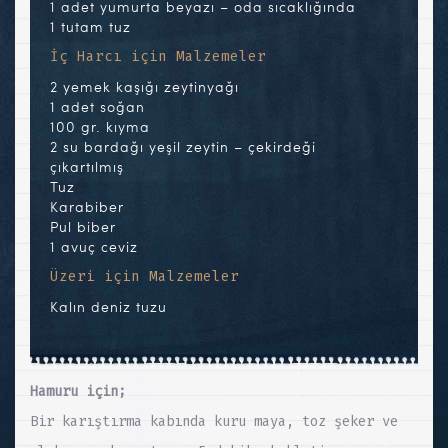
1 adet yumurta beyazı – oda sıcaklığında
1 tutam tuz
İç Harcı için Malzemeler
2 yemek kaşığı zeytinyağı
1 adet soğan
100 gr. kıyma
2 su bardağı yeşil zeytin – çekirdeği
çıkartılmış
Tuz
Karabiber
Pul biber
1 avuç ceviz
Üzeri için Malzemeler
Kalın deniz tuzu
Hamuru için;
Bir karıştırma kabında kuru maya, toz şeker ve