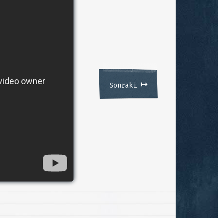
↦
Sonraki