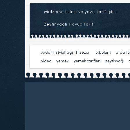
Malzeme listesi ve yazılı tarif için :
Zeytinyağlı Havuç Tarifi
Arda'nın Mutfağı
11.sezon
,
6.bölüm
,
arda t
video
,
yemek
,
yemek tarifleri
,
zeytinyağı
,