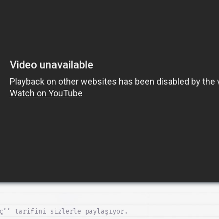
ç’’ tarifini sizlerle paylaşıyor.