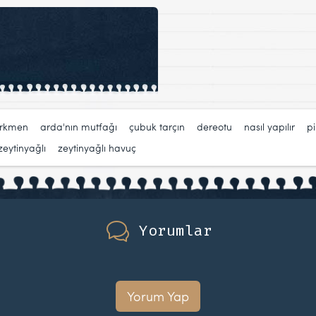
ürkmen
,
arda'nın mutfağı
,
çubuk tarçın
,
dereotu
,
nasıl yapılır
,
pi
zeytinyağlı
,
zeytinyağlı havuç
Yorumlar
Yorum Yap