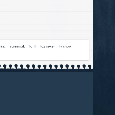
rinç
,
sarımsak
,
tarif
,
toz şeker
,
tv show
,