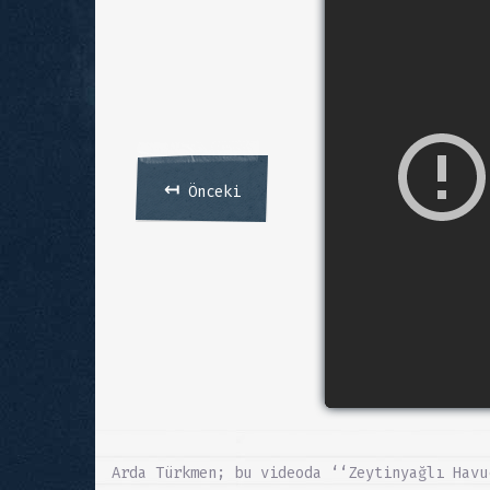
↤
Önceki
Arda Türkmen; bu videoda ‘‘Zeytinyağlı Havu