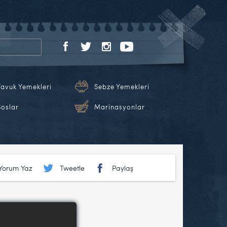
Tavuk Yemekleri
Sebze Yemekleri
Soslar
Marinasyonlar
Yorum Yaz
Tweetle
Paylaş