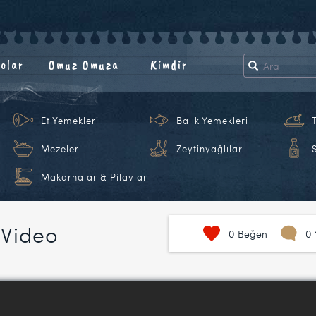
olar
Omuz Omuza
Kimdir
Et Yemekleri
Balık Yemekleri
Mezeler
Zeytinyağlılar
Makarnalar & Pilavlar
 Video
0
Beğen
0 