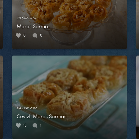
28 Şub 2026
Maraş Sarma
0
0
04 Haz 2017
Cevizli Maraş Sarması
15
1