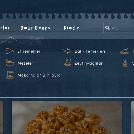
olar
Omuz Omuza
Kimdir
Et Yemekleri
Balık Yemekleri
Mezeler
Zeytinyağlılar
Makarnalar & Pilavlar