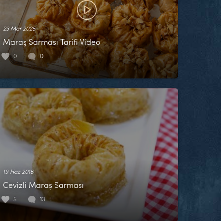
23 Mar 2025
Maraş Sarması Tarifi Video
0
0
19 Haz 2016
Cevizli Maraş Sarması
5
13