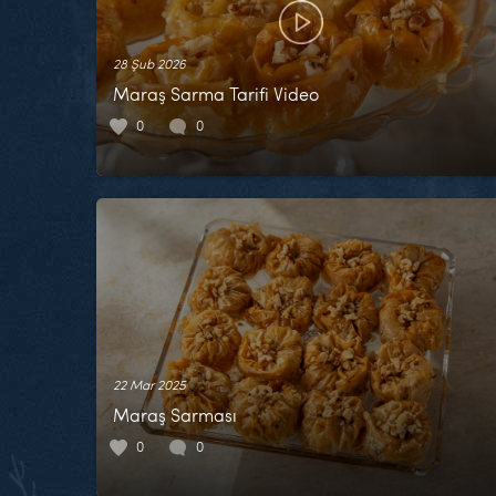
28 Şub 2026
Maraş Sarma Tarifi Video
0
0
22 Mar 2025
Maraş Sarması
0
0