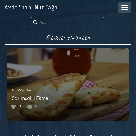
Arda'nın Mutfağı
Toggl
navig
Etiket: ciabatta
02 May 2015
Sarımsaklı Ekmek
17
0