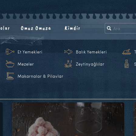
olar
Omuz Omuza
Kimdir
Et Yemekleri
Balık Yemekleri
Mezeler
Zeytinyağlılar
Makarnalar & Pilavlar