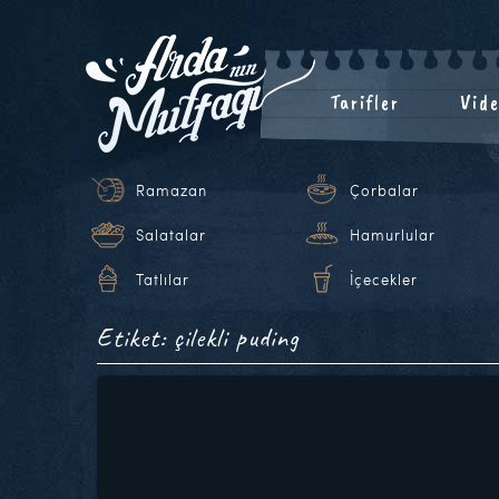
Tarifler
Vide
Ramazan
Çorbalar
Salatalar
Hamurlular
Tatlılar
İçecekler
Etiket: çilekli puding