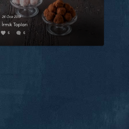
26 Oca 2019
İrmik Topları
6
6