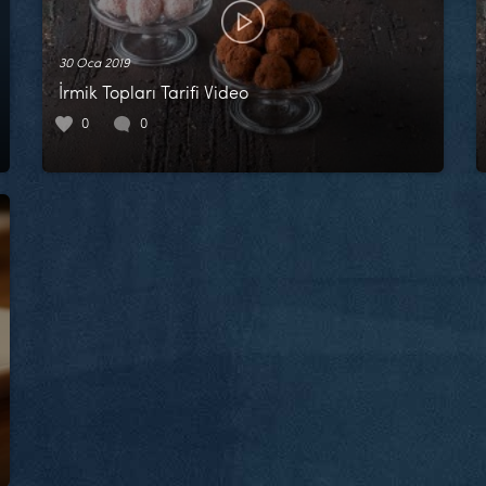
30 Oca 2019
İrmik Topları Tarifi Video
0
0