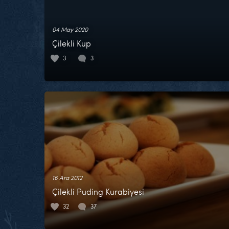
04 May 2020
Çilekli Kup
3
3
16 Ara 2012
Çilekli Puding Kurabiyesi
32
37