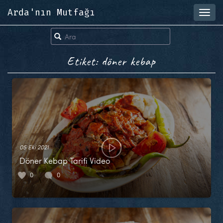
Arda'nın Mutfağı
Toggl
navig
Etiket: döner kebap
05 Eki 2021
Döner Kebap Tarifi Video
0
0