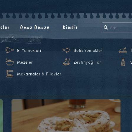
olar
Omuz Omuza
Kimdir
Et Yemekleri
Balık Yemekleri
Mezeler
Zeytinyağlılar
Makarnalar & Pilavlar