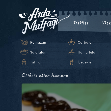
Tarifler
Vide
Ramazan
Çorbalar
Salatalar
Hamurlular
Tatlılar
İçecekler
Etiket: ekler hamuru