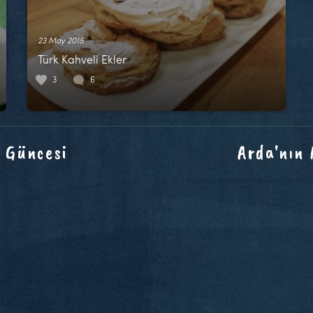
23 May 2015
Türk Kahveli Ekler
3
6
 Güncesi
Arda'nın