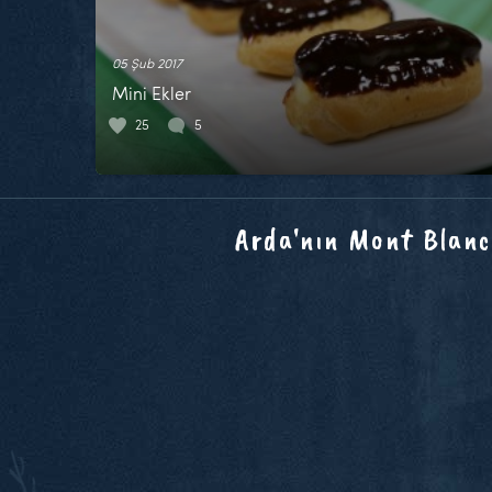
05 Şub 2017
Mini Ekler
25
5
Arda'nın Mont Blanc