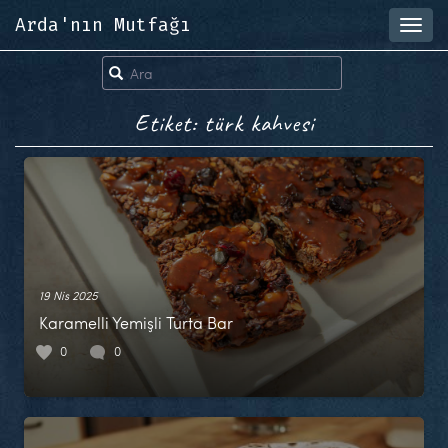
Arda'nın Mutfağı
Toggl
navig
Etiket: türk kahvesi
19 Nis 2025
Karamelli Yemişli Turta Bar
0
0