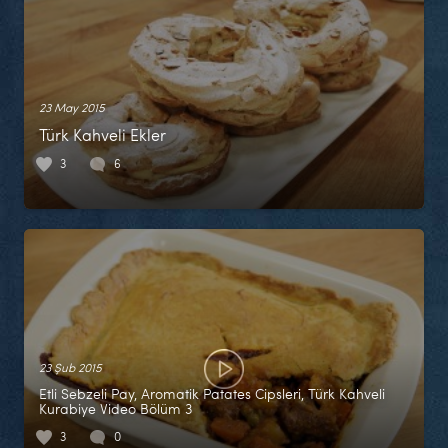
23 May 2015
Türk Kahveli Ekler
3
6
23 Şub 2015
Etli Sebzeli Pay, Aromatik Patates Cipsleri, Türk Kahveli
Kurabiye Video Bölüm 3
3
0