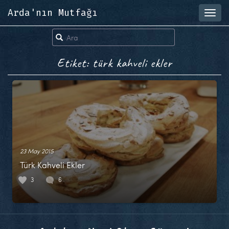
Arda'nın Mutfağı
Toggl
navig
Etiket: türk kahveli ekler
23 May 2015
Türk Kahveli Ekler
3
6