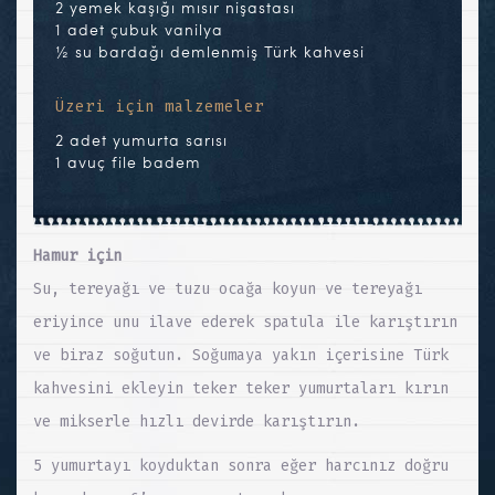
2 yemek kaşığı mısır nişastası
1 adet çubuk vanilya
½ su bardağı demlenmiş Türk kahvesi
Üzeri için malzemeler
2 adet yumurta sarısı
1 avuç file badem
Hamur için
Su, tereyağı ve tuzu ocağa koyun ve tereyağı
eriyince unu ilave ederek spatula ile karıştırın
ve biraz soğutun. Soğumaya yakın içerisine Türk
kahvesini ekleyin teker teker yumurtaları kırın
ve mikserle hızlı devirde karıştırın.
5 yumurtayı koyduktan sonra eğer harcınız doğru