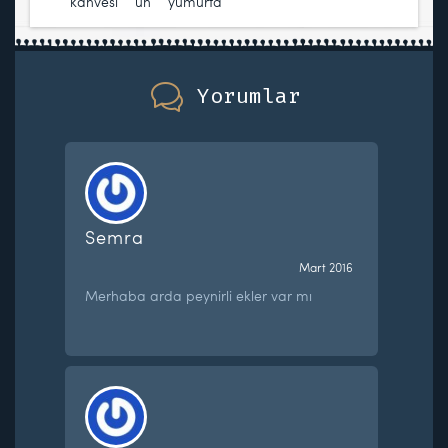
kahvesi
,
un
,
yumurta
Yorumlar
Semra
Mart 2016
Merhaba arda peynirli ekler var mı