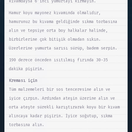
kıvamdaysa 6’ıncı yumurtayı kırmayın.
Hamur koyu mayonez kıvamında olmalıdır,
hamurunuz bu kıvama geldiğinde sıkma torbasına
alın ve tepsiye orta boy halkalar halinde,
birbirlerine çok bitişik olmadan sıkın.
Üzerlerine yumurta sarısı sürüp, badem serpin.
190 derece önceden ısıtılmış fırında 30-35
dakika pişirin.
Kreması için
Tüm malzemeleri bir sos tenceresine alın ve
iyice çırpın. Ardından ateşin üzerine alın ve
orta ateşte sürekli karıştırarak koyu bir kıvam
alıncaya kadar pişirin. İyice soğutup, sıkma
torbasına alın.