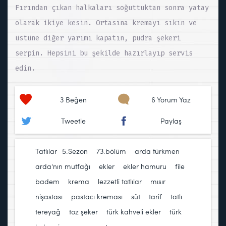
Fırından çıkan halkaları soğuttuktan sonra yatay
olarak ikiye kesin. Ortasına kremayı sıkın ve
üstüne diğer yarımı kapatın, pudra şekeri
serpin. Hepsini bu şekilde hazırlayıp servis
edin.
3
Beğen
6 Yorum Yaz
Tweetle
Paylaş
Tatlılar
5.Sezon
,
73.bölüm
,
arda türkmen
,
arda'nın mutfağı
,
ekler
,
ekler hamuru
,
file
badem
,
krema
,
lezzetli tatlılar
,
mısır
nişastası
,
pastacı kreması
,
süt
,
tarif
,
tatlı
,
tereyağ
,
toz şeker
,
türk kahveli ekler
,
türk