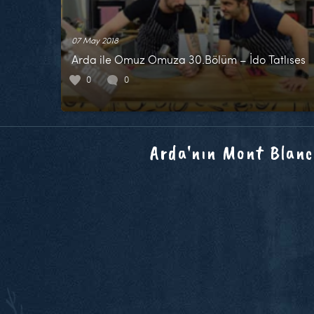
07 May 2018
Arda ile Omuz Omuza 30.Bölüm – İdo Tatlıses
0
0
Arda'nın Mont Blanc