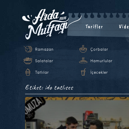
Tarifler
Vide
Ramazan
Çorbalar
Salatalar
Hamurlular
Tatlılar
İçecekler
Etiket: ido tatlıses