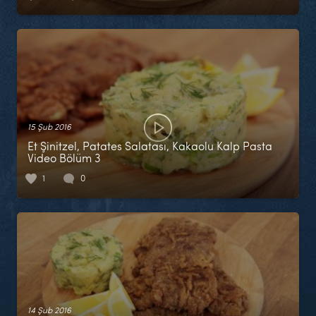
15 Şub 2016
Et Şinitzel, Patates Salatası, Kakaolu Kalp Pasta
Video Bölüm 3
1
0
14 Şub 2016