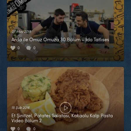
07 May 2018
Arda ile Omuz Omuza 30.Bölüm – İdo Tatlıses
0
0
15 Şub 2016
Et Şinitzel, Patates Salatası, Kakaolu Kalp Pasta
Video Bölüm 2
0
0