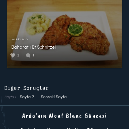
28 Eki 2012
Baharatlı Et Schnitzel
2
1
Diğer Sonuçlar
Sayfa
2
Sonraki Sayfa
Sayfa
1
Arda'nın Mont Blanc Güncesi