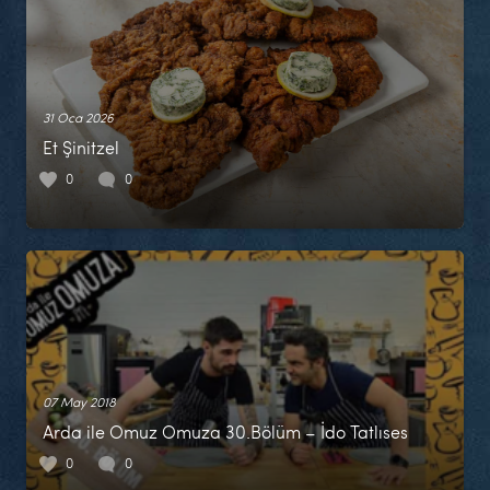
31 Oca 2026
Et Şinitzel
0
0
07 May 2018
Arda ile Omuz Omuza 30.Bölüm – İdo Tatlıses
0
0