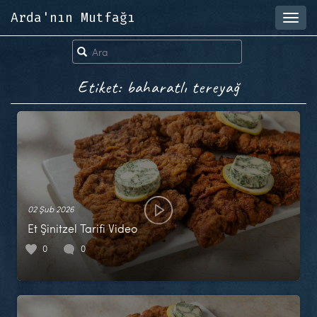
Arda'nın Mutfağı
Toggl
navig
Etiket: baharatlı tereyağ
02 Şub 2026
Et Şinitzel Tarifi Video
0
0