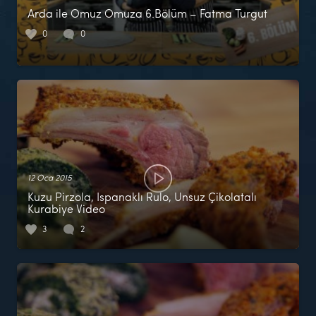
Arda ile Omuz Omuza 6.Bölüm – Fatma Turgut
0
0
12 Oca 2015
Kuzu Pirzola, Ispanaklı Rulo, Unsuz Çikolatalı
Kurabiye Video
3
2