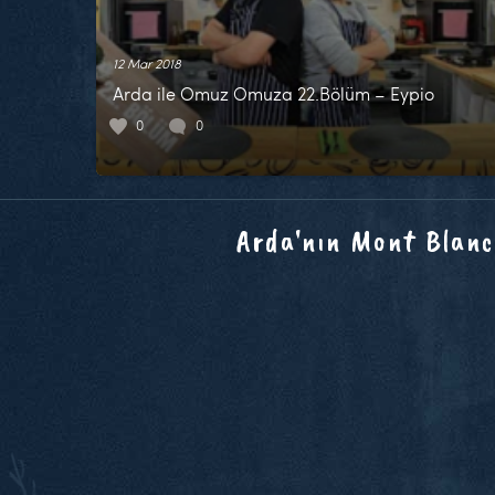
12 Mar 2018
Arda ile Omuz Omuza 22.Bölüm – Eypio
0
0
Arda'nın Mont Blanc