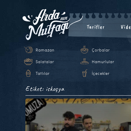
Tarifler
Vide
Ramazan
Çorbalar
Salatalar
Hamurlular
Tatlılar
İçecekler
Etiket: iskoçya