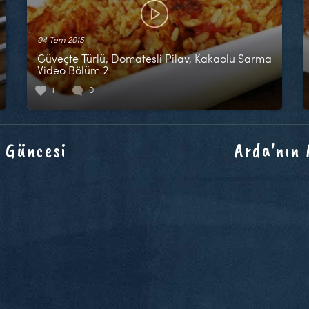
04 Tem 2015
Güveçte Türlü, Domatesli Pilav, Kakaolu Sarma
Video Bölüm 2
1
0
 Güncesi
Arda'nın