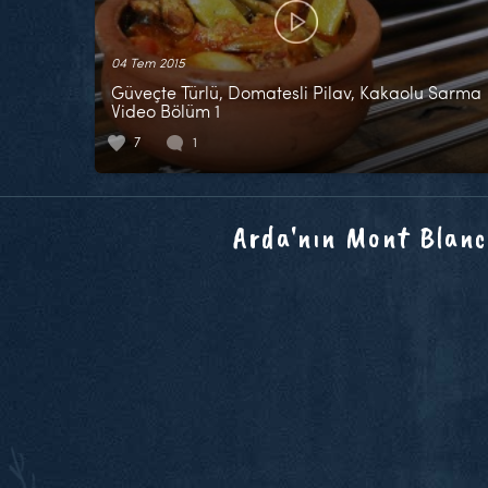
04 Tem 2015
Güveçte Türlü, Domatesli Pilav, Kakaolu Sarma
Video Bölüm 1
7
1
Arda'nın Mont Blanc