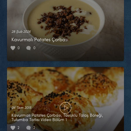
28 Şub 2026
Kavurmalı Patates Çorbası
0
0
06 Tem 2015
Kavurmalı Patates Çorbası, Tavuklu Talaş Böreği,
Tulumba Tatlısı Video Bölüm 1
2
2