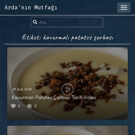
Arda'nın Mutfağı
Toggl
navig
Etiket: kavurmalı patates çorbası
28 Şub 2026
Kavurmalı Patates Çorbası Tarifi Video
0
0