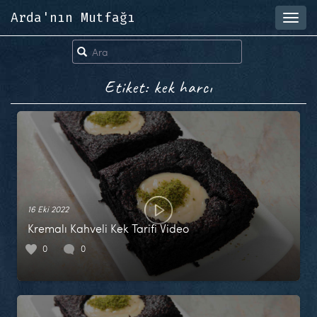
Arda'nın Mutfağı
Toggl
navig
Etiket: kek harcı
16 Eki 2022
Kremalı Kahveli Kek Tarifi Video
0
0