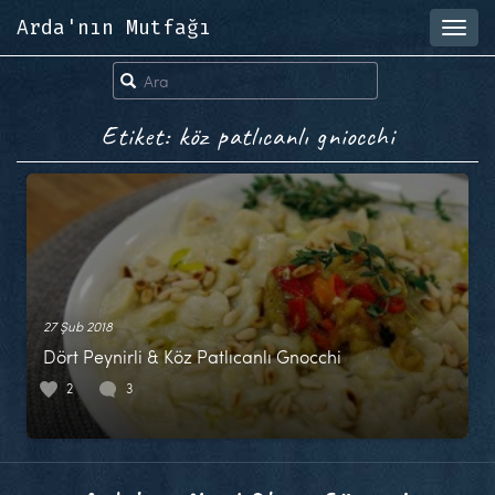
Arda'nın Mutfağı
Toggl
navig
Etiket: köz patlıcanlı gniocchi
27 Şub 2018
Dört Peynirli & Köz Patlıcanlı Gnocchi
2
3