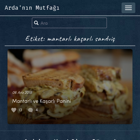
Arda'nın Mutfağı
Toggl
navig
Etiket: mantarlı kaşarlı sandviç
06 Ara 2015
Mantarlı ve Kaşarlı Panini
13
4