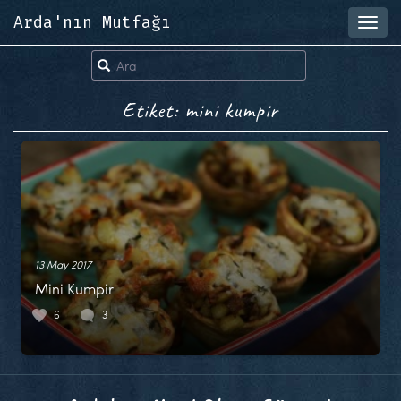
Arda'nın Mutfağı
Toggl
navig
Etiket: mini kumpir
13 May 2017
Mini Kumpir
6
3