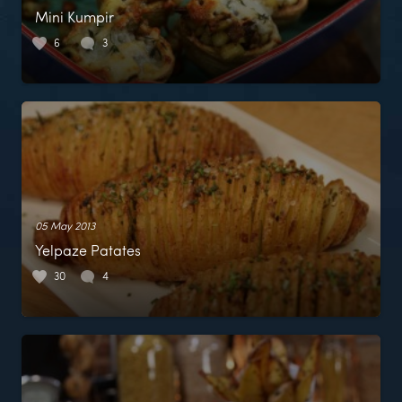
Mini Kumpir
6
3
05 May 2013
Yelpaze Patates
30
4