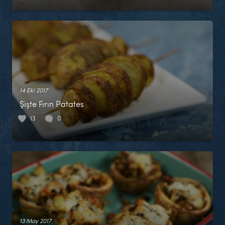
14 Eki 2017
Şişte Fırın Patates
13
0
13 May 2017