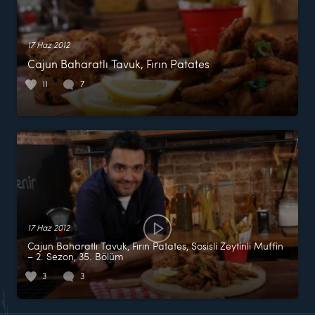
17 Haz 2012
Cajun Baharatlı Tavuk, Fırın Patates
11
7
17 Haz 2012
Cajun Baharatlı Tavuk, Fırın Patates, Sosisli Zeytinli Muffin
– 2. Sezon, 35. Bölüm
3
3