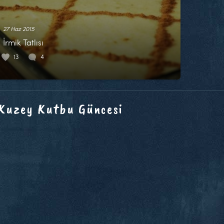
27 Haz 2015
İrmik Tatlısı
13
4
 Kuzey Kutbu Güncesi