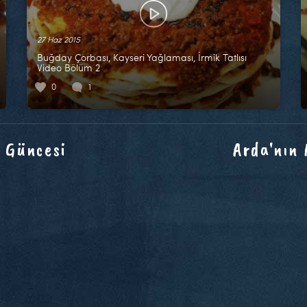
27 Haz 2015
Buğday Çorbası, Kayseri Yağlaması, İrmik Tatlısı
Video Bölüm 2
0
1
 Güncesi
Arda'nın