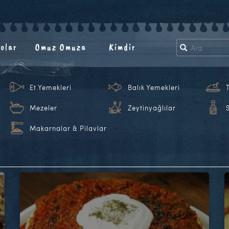
olar
Omuz Omuza
Kimdir
Et Yemekleri
Balık Yemekleri
Mezeler
Zeytinyağlılar
Makarnalar & Pilavlar