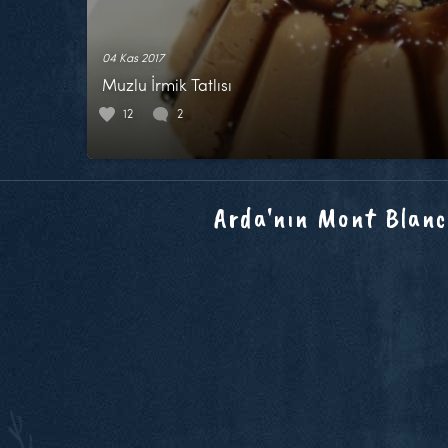
04 Kas 2017
Muzlu İrmik Tatlısı
12
2
Arda'nın Mont Blanc