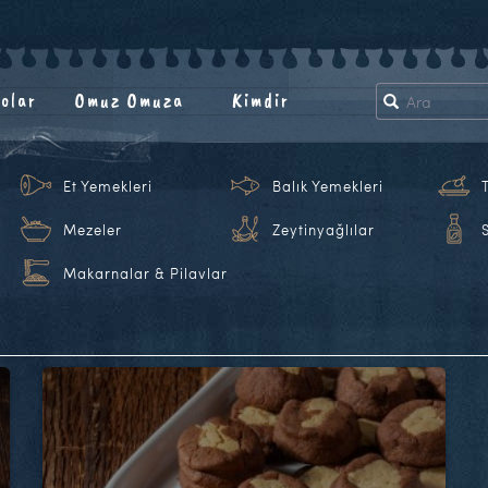
olar
Omuz Omuza
Kimdir
Et Yemekleri
Balık Yemekleri
Mezeler
Zeytinyağlılar
Makarnalar & Pilavlar