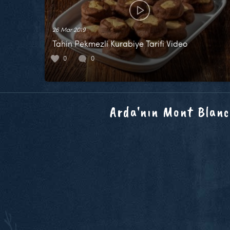
26 Mar 2019
Tahin Pekmezli Kurabiye Tarifi Video
0
0
Arda'nın Mont Blanc