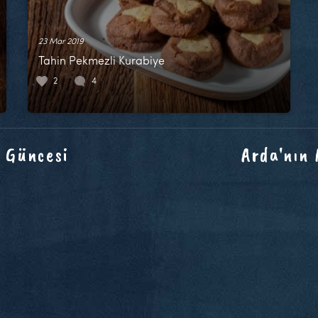
23 Mar 2019
Tahin Pekmezli Kurabiye
2
4
 Güncesi
Arda'nın