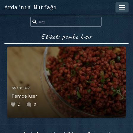
Arda'nın Mutfağı
Toggl
navig
Etiket: pembe kısır
06 Kas 2016
Pembe Kısır
2
0