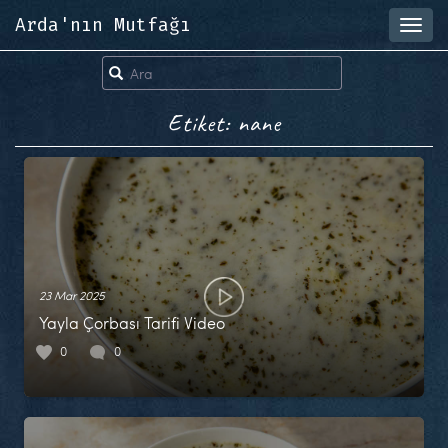
Arda'nın Mutfağı
Toggl
navig
Etiket: nane
23 Mar 2025
Yayla Çorbası Tarifi Video
0
0