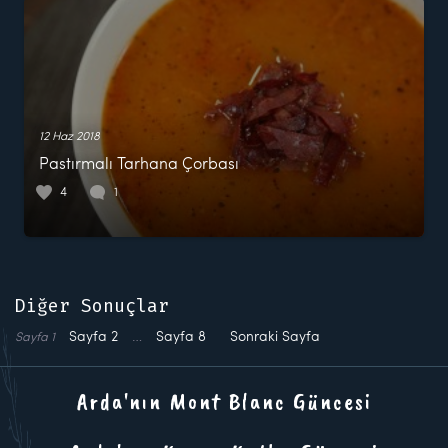
12 Haz 2018
Pastırmalı Tarhana Çorbası
4
1
Diğer Sonuçlar
Sayfa
2
…
Sayfa
8
Sonraki Sayfa
Sayfa
1
Arda'nın Mont Blanc Güncesi