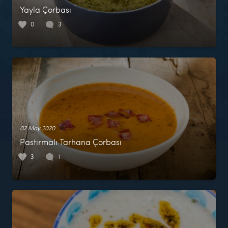
Yayla Çorbası
0
3
02 May 2020
Pastırmalı Tarhana Çorbası
3
1