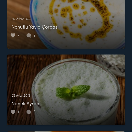
07 May 2019
Nohutlu Yayla Çorbası
7
2
23 Mar 2019
Naneli Ayran
1
3