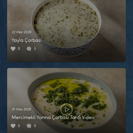
22 Mar 2025
Yayla Çorbası
0
3
01 Mar 2025
Mercimekli Yarma Çorbası Tarifi Video
0
0