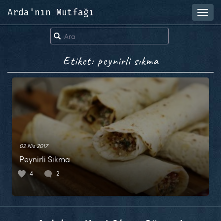
Arda'nın Mutfağı
Toggl
navig
Etiket: peynirli sıkma
02 Nis 2017
Peynirli Sıkma
4
2