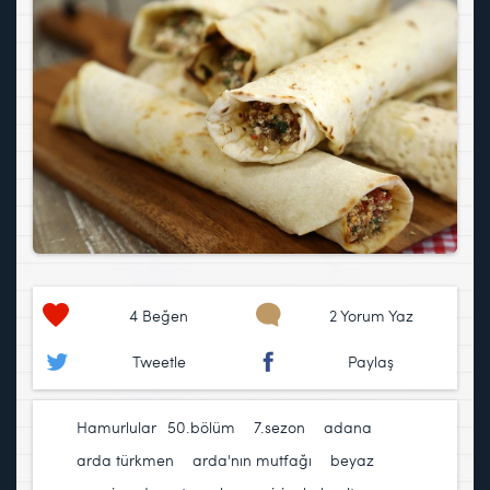
4
Beğen
2 Yorum Yaz
Tweetle
Paylaş
Hamurlular
50.bölüm
,
7.sezon
,
adana
,
arda türkmen
,
arda'nın mutfağı
,
beyaz