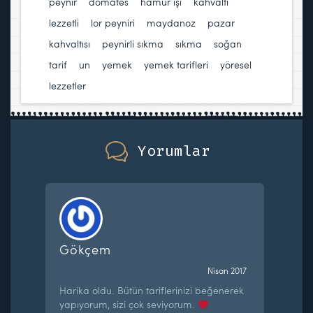
peynir
,
domates
,
hamur işi
,
kahvaltı
,
lezzetli
,
lor peyniri
,
maydanoz
,
pazar
kahvaltısı
,
peynirli sıkma
,
sıkma
,
soğan
,
tarif
,
un
,
yemek
,
yemek tarifleri
,
yöresel
lezzetler
Yorumlar
Gökçem
Nisan 2017
Harika oldu. Bütün tariflerinizi beğenerek
yapıyorum, sizi çok seviyorum.