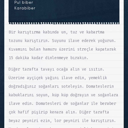
Pul biber
Karabiber
Bir karıştırma kabında un, tuz ve kabartma
tozunu karıştırın. Suyunu ilave ederek yoğurun.
Kıvamını bulan hamuru üzerini streçle kapatarak
15 dakika kadar dinlenmeye bırakın.
Diğer tarafta tavayı ocağa alın ve ısıtın.
Üzerine ayçiçek yağını ilave edin, yemeklik
doğradığınız soğanları soteleyin. Domateslerin
kabuklarını soyun, küp küp doğrayın ve soğanlara
ilave edin. Domatesleri de soğanlar ile beraber
çok hafif pişirip kenara alın. Diğer tarafta
beyaz peyniri ezin, lor peyniri ile karıştırın.