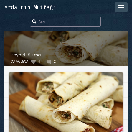
Arda'nın Mutfağı
Toggl
navig
Peynirli Sıkma
02 Nis 2017
4
2