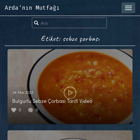
Arda'nın Mutfağı
Toggl
navig
Etiket: sebze çorbası
24 Mar 2023
Bulgurlu Sebze Çorbası Tarifi Video
0
0