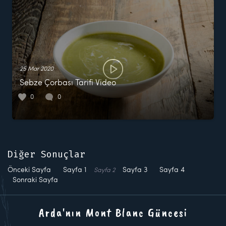
25 Mar 2020
Sebze Çorbası Tarifi Video
0
0
Diğer Sonuçlar
Önceki Sayfa
Sayfa
1
Sayfa
3
Sayfa
4
Sayfa
2
Sonraki Sayfa
Arda'nın Mont Blanc Güncesi