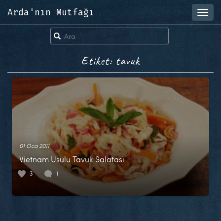
Arda'nın Mutfağı
Toggl
navig
Etiket: tavuk
01 Oca 2011
Vietnam Usulu Tavuk Salatası
3
1