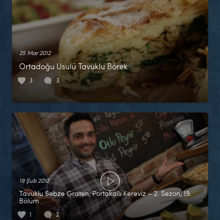
25 Mar 2012
Ortadoğu Usulü Tavuklu Börek
3
3
19 Şub 2012
Tavuklu Sebze Graten, Portakallı Kereviz – 2. Sezon, 19.
Bölüm
1
2