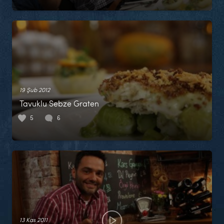
19 Şub 2012
Tavuklu Sebze Graten
5
6
13 Kas 2011