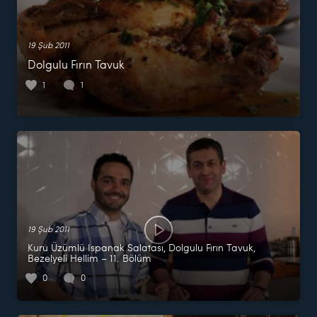
19 Şub 2011
Dolgulu Fırın Tavuk
1
1
19 Şub 2011
Kuru Üzümlü Ispanak Salatası, Dolgulu Fırın Tavuk,
Bezelyeli Hellim – 11. Bölüm
0
0