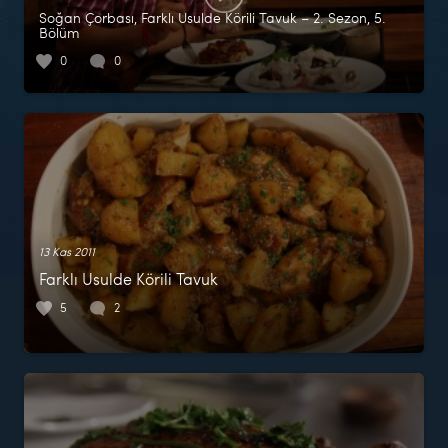
Soğan Çorbası, Farklı Usulde Körili Tavuk – 2. Sezon, 5.
Bölüm
0
0
13 Kas 2011
Farklı Usulde Körili Tavuk
5
2