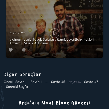
01 Oca 2011
Vietnam Usulü Tavuk Salatası, Kamboçya Balık Kekleri,
Kızarmış Muz – 4. Bölüm
0
0
Diğer Sonuçlar
Önceki Sayfa
Sayfa
1
…
Sayfa
45
Sayfa
47
Sayfa
46
Sonraki Sayfa
Arda'nın Mont Blanc Güncesi