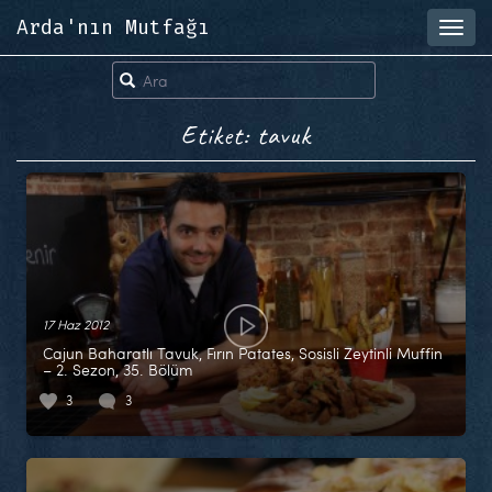
Arda'nın Mutfağı
Toggl
navig
Etiket: tavuk
17 Haz 2012
Cajun Baharatlı Tavuk, Fırın Patates, Sosisli Zeytinli Muffin
– 2. Sezon, 35. Bölüm
3
3