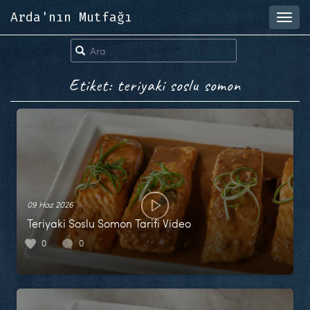
Arda'nın Mutfağı
Toggl
navig
Etiket: teriyaki soslu somon
09 Haz 2026
Teriyaki Soslu Somon Tarifi Video
0
0