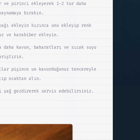
r ve pirinci ekleyerek 1-2 tur daha
kaynamaya bırakın.
yağı ekleyin kızınca unu ekleyip renk
uz ve karabiber ekleyin.
a daha kavun, baharatları ve sıcak suyu
arıştırın.
tlar pişince un kavurduğunuz tencereyle
tıp ocaktan alın.
i yağ gezdirerek servis edebilirsiniz.