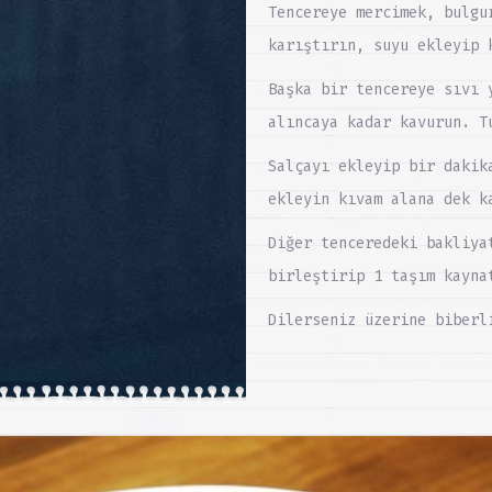
Tencereye mercimek, bulgu
karıştırın, suyu ekleyip 
Başka bir tencereye sıvı 
alıncaya kadar kavurun. T
Salçayı ekleyip bir dakik
ekleyin kıvam alana dek k
Diğer tenceredeki bakliya
birleştirip 1 taşım kayna
Dilerseniz üzerine biberl