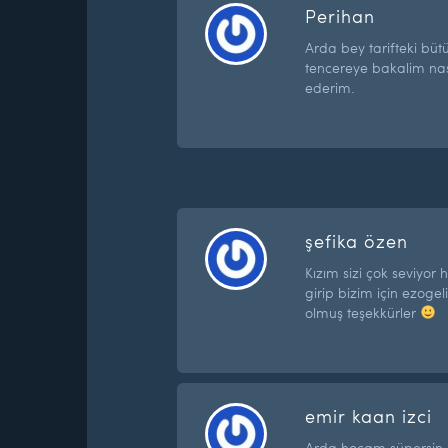
Perihan
Arda bey tarifteki büt
tencereye bakalim nas
ederim.
şefika özen
Kızım sizi çok seviyor
girip bizim için ezogel
olmuş teşekkürler
emir kaan izci
Arda hocam süpersin.