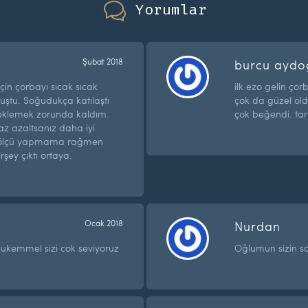
Yorumlar
Şubat 2018
burcu aydo
çin çorbayı sıcak sıcak
ilk ezo gelin ço
ştu. Soğudukça katılaştı
çok da güzel ol
u eklemek zorunda kaldım.
çok beğendi. tari
az azaltsanız daha iyi
m ölçü yapmama rağmen
rşey çıktı ortaya.
Ocak 2018
Nurdan
mukemmel sizi cok seviyoruz
Oğlumun sizin s