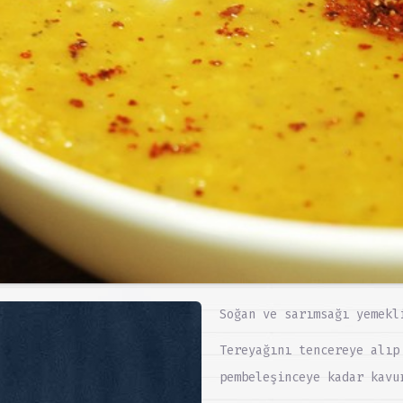
Soğan ve sarımsağı yemekl
Tereyağını tencereye alıp
pembeleşinceye kadar kavu