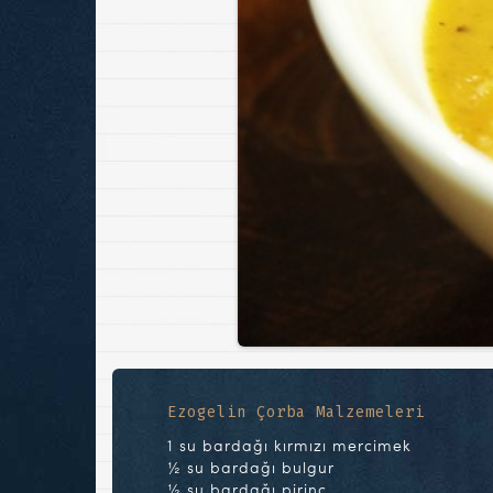
Ezogelin Çorba Malzemeleri
1 su bardağı kırmızı mercimek
½ su bardağı bulgur
½ su bardağı pirinç