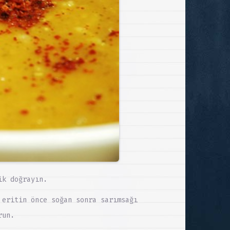
ik doğrayın.
 eritin önce soğan sonra sarımsağı
run.