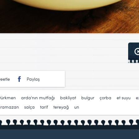
eetle
Paylaş
türkmen
,
arda'nın mutfağı
,
bakliyat
,
bulgur
,
çorba
,
et suyu
,
e
,
ramazan
,
salça
,
tarif
,
tereyağ
,
un