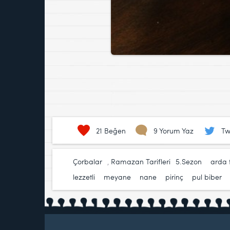
21
Beğen
9 Yorum Yaz
Tw
Çorbalar
,
Ramazan Tarifleri
5.Sezon
,
arda 
lezzetli
,
meyane
,
nane
,
pirinç
,
pul biber