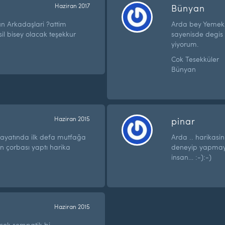
Haziran 2017
Bünyan
ün Arkadaşlari ?attim
Arda bey Yemekl
il bisey olacak teşekkur
sayenisde degis 
yiyorum.
Cok Tesekküler
Bünyan
Haziran 2015
pinar
 hayatında ilk defa mutfağa
Arda .. harikasi
in çorbası yaptı harika
deneyip yapmaya 
insan… :-):-)
Haziran 2015
çok sempatik bi