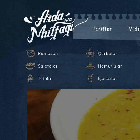
Tarifler
Vide
Ramazan
Çorbalar
Salatalar
Hamurlular
Tatlılar
İçecekler