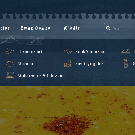
olar
Omuz Omuza
Kimdir
Et Yemekleri
Balık Yemekleri
Mezeler
Zeytinyağlılar
Makarnalar & Pilavlar