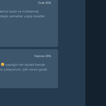
Ocak 2016
eriniz basit ve mühkemel,
degis yemekler yapip lezetler
Haziran 2015
n
yaptığın her lezzeti bende
çalışıyorum, iyiki varsın güzel