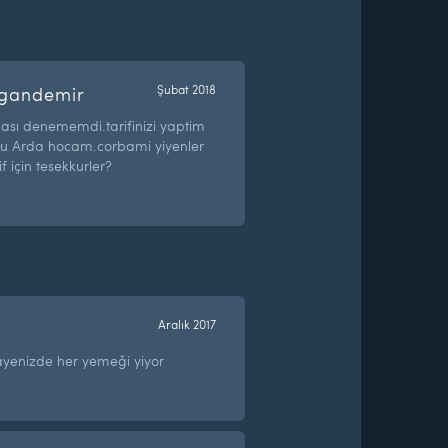
gandemir
Şubat 2018
rbası denememdi.tarifinizi yaptim
du Arda hocam.corbami yiyenler
f için tesekkurler?
Aralık 2017
ayenizde her yemeği yiyor