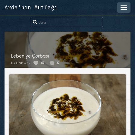
Arda'nın Mutfağı
Toggl
navig
Lebeniye Çorbası
03 Haz 2017
10
6