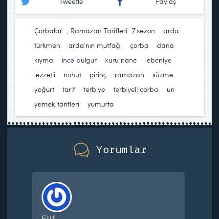
Tweetle
Paylaş
Çorbalar
,
Ramazan Tarifleri
7.sezon
,
arda
türkmen
,
arda'nın mutfağı
,
çorba
,
dana
kıyma
,
ince bulgur
,
kuru nane
,
lebeniye
,
lezzetli
,
nohut
,
pirinç
,
ramazan
,
süzme
yoğurt
,
tarif
,
terbiye
,
terbiyeli çorba
,
un
,
yemek tarifleri
,
yumurta
Yorumlar
Elif