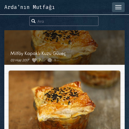
Arda'nın Mutfağı
Toggl
navig
Milföy Kapaklı Kuzu Güveç
03 Haz 2017
7
1