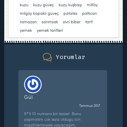
kuzu
,
kuzu güveç
,
kuzu kuşbaşı
,
milföy
,
milgöy kapaklı güveç
,
patates
,
patlıcan
,
ramazan
,
sarımsak
,
sivri biber
,
tarif
,
yemek
,
yemek tarifleri
Yorumlar
Gül
Temmuz 2017
5*’li 10 numara bir lezzet. Bunu
yapmistim cok leziz oldugu icin
misafirlerimede yapacagim.