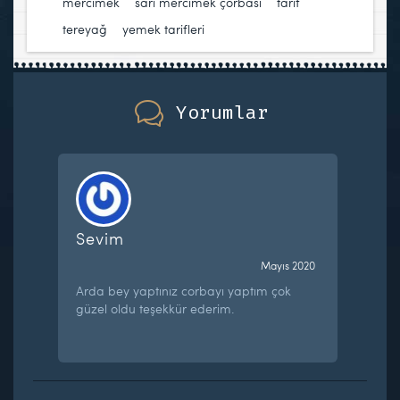
mercimek
,
sarı mercimek çorbası
,
tarif
,
tereyağ
,
yemek tarifleri
Yorumlar
Sevim
Mayıs 2020
Arda bey yaptınız corbayı yaptım çok
güzel oldu teşekkür ederim.