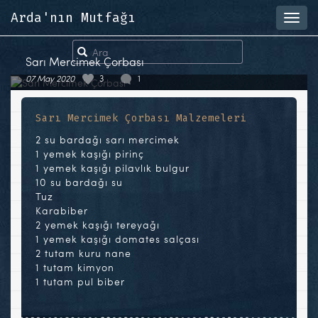
Arda'nın Mutfağı
Toggl
navig
Sarı Mercimek Çorbası
07 May 2020
3
1
Sarı Mercimek Çorbası Malzemeleri
2 su bardağı sarı mercimek
1 yemek kaşığı pirinç
1 yemek kaşığı pilavlık bulgur
10 su bardağı su
Tuz
Karabiber
2 yemek kaşığı tereyağı
1 yemek kaşığı domates salçası
2 tutam kuru nane
1 tutam kimyon
1 tutam pul biber