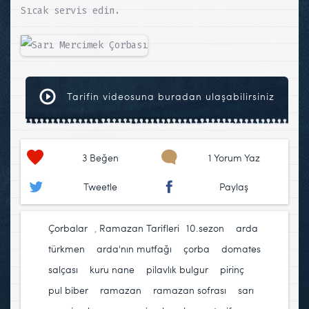
Sıcak servis edin.
Tarifin videosuna buradan ulaşabilirsiniz
3
Beğen
1 Yorum Yaz
Tweetle
Paylaş
Çorbalar
,
Ramazan Tarifleri
10.sezon
,
arda
türkmen
,
arda'nın mutfağı
,
çorba
,
domates
salçası
,
kuru nane
,
pilavlık bulgur
,
pirinç
,
pul biber
,
ramazan
,
ramazan sofrası
,
sarı