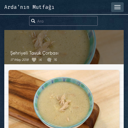
Arda'nın Mutfağı
Toggl
navig
Şehriyeli Tavuk Çorbası
17 May 2018
14
16