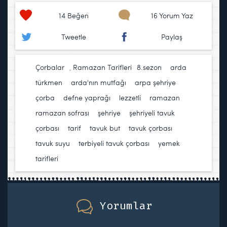
14
Beğen
16 Yorum Yaz
Tweetle
Paylaş
Çorbalar
,
Ramazan Tarifleri
8.sezon
,
arda
türkmen
,
arda'nın mutfağı
,
arpa şehriye
,
çorba
,
defne yaprağı
,
lezzetli
,
ramazan
,
ramazan sofrası
,
şehriye
,
şehriyeli tavuk
çorbası
,
tarif
,
tavuk but
,
tavuk çorbası
,
tavuk suyu
,
terbiyeli tavuk çorbası
,
yemek
tarifleri
Yorumlar