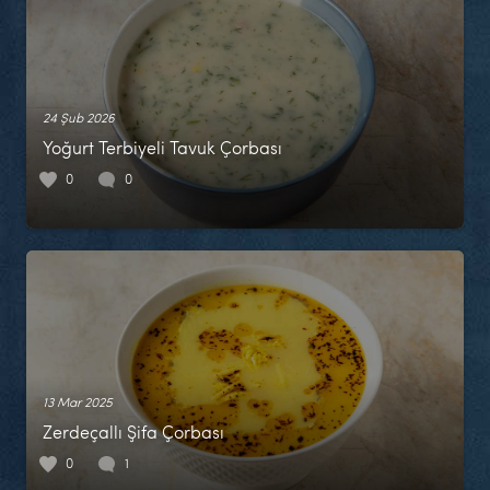
24 Şub 2026
Yoğurt Terbiyeli Tavuk Çorbası
0
0
13 Mar 2025
Zerdeçallı Şifa Çorbası
0
1