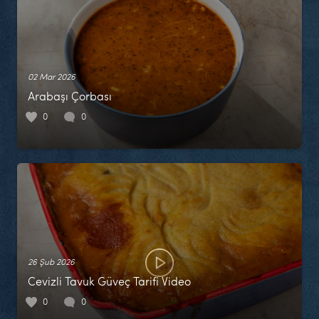
02 Mar 2026
Arabaşı Çorbası
0
0
26 Şub 2026
Cevizli Tavuk Güveç Tarifi Video
0
0