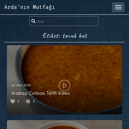
Arda'nın Mutfağı
Toggl
navig
Etiket: tavuk but
02 Mar 2026
Arabaşı Çorbası Tarifi Video
0
0