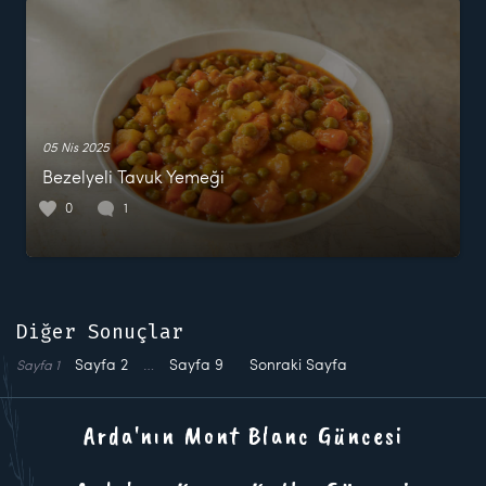
05 Nis 2025
Bezelyeli Tavuk Yemeği
0
1
Diğer Sonuçlar
Sayfa
2
…
Sayfa
9
Sonraki Sayfa
Sayfa
1
Arda'nın Mont Blanc Güncesi