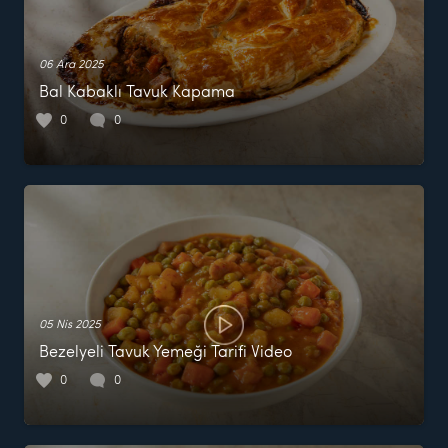
06 Ara 2025
Bal Kabaklı Tavuk Kapama
0
0
05 Nis 2025
Bezelyeli Tavuk Yemeği Tarifi Video
0
0