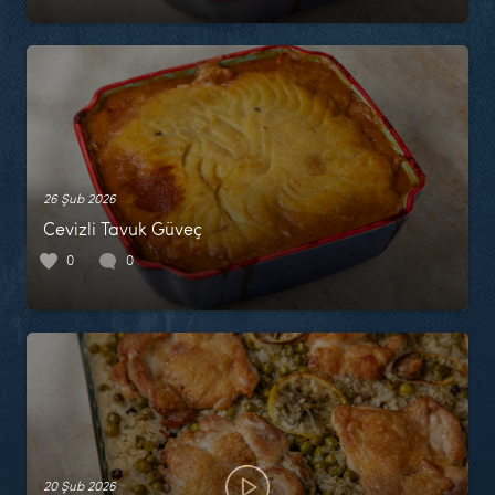
26 Şub 2026
Cevizli Tavuk Güveç
0
0
20 Şub 2026