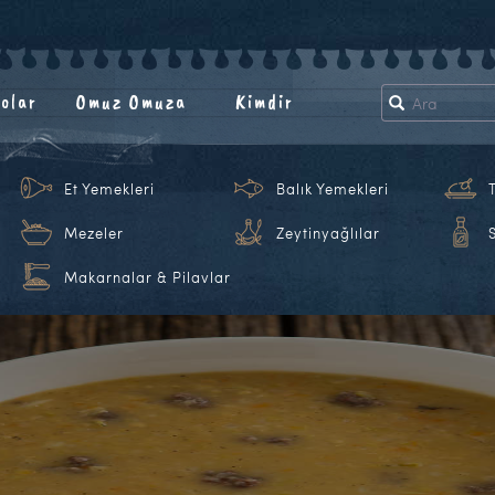
olar
Omuz Omuza
Kimdir
Et Yemekleri
Balık Yemekleri
Mezeler
Zeytinyağlılar
Makarnalar & Pilavlar