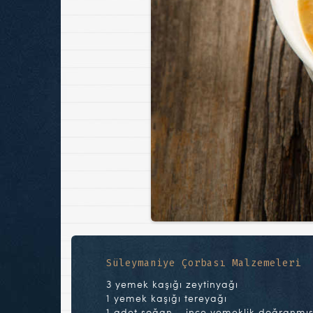
Süleymaniye Çorbası Malzemeleri
3 yemek kaşığı zeytinyağı
1 yemek kaşığı tereyağı
1 adet soğan – ince yemeklik doğranmı