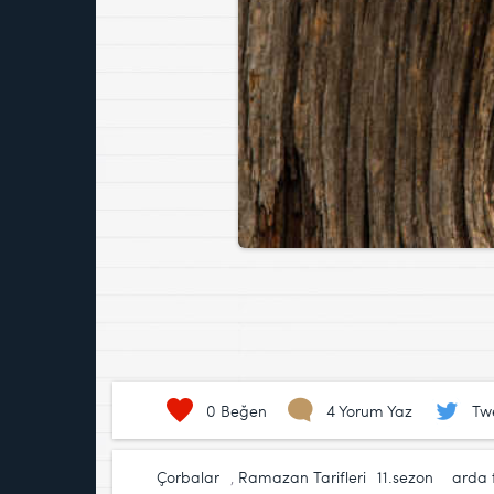
0
Beğen
4 Yorum Yaz
Tw
Çorbalar
,
Ramazan Tarifleri
11.sezon
,
arda 