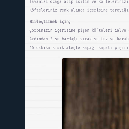
Tavanızı ocağa alıp ısıtın ve köftelerinizi
Köfteleriniz renk alınca içerisine tereyağı
Birleştirmek için;
Çorbanızın içerisine pişen köfteleri ialve 
Ardından 3 su bardağı sıcak su tuz ve karab
15 dakika kısık ateşte kapağı kapalı pişiri