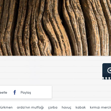
eetle
Paylaş
türkmen
,
arda'nın mutfağı
,
çorba
,
havuç
,
kabak
,
kırmızı merc