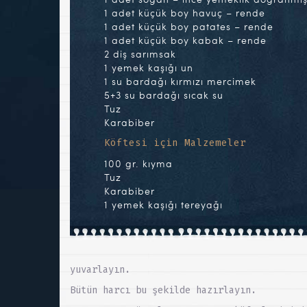
1 adet küçük boy havuç – rende
1 adet küçük boy patates – rende
1 adet küçük boy kabak – rende
2 diş sarımsak
1 yemek kaşığı un
1 su bardağı kırmızı mercimek
5+3 su bardağı sıcak su
Tuz
Karabiber
Köftesi için Malzemeler
100 gr. kıyma
Tuz
Karabiber
1 yemek kaşığı tereyağı
yuvarlayın.
Bütün harcı bu şekilde hazırlayın.