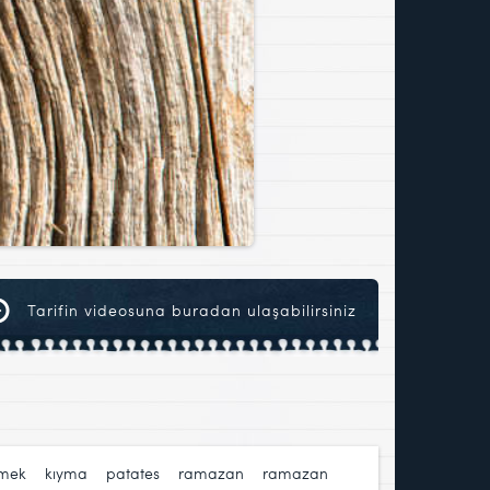
Tarifin videosuna buradan ulaşabilirsiniz
imek
,
kıyma
,
patates
,
ramazan
,
ramazan