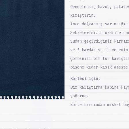
Rendelenmiş havuç, patate
karıştırın.
İnce doğranmış sarımsağı 
Sebzelerinizin üzerine un
Sudan geçirdiğiniz kırmız
ve 5 bardak su ilave edin
Çorbanızı bir tur karıştı
pişene kadar kısık ateşte
Köftesi için;
Bir karıştırma kabına kıy
yoğurun.
Köfte harcından misket bü