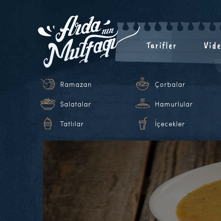
Tarifler
Vide
Ramazan
Çorbalar
Salatalar
Hamurlular
Tatlılar
İçecekler