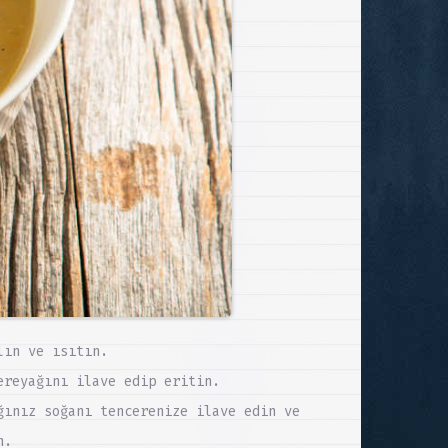
lın ve ısıtın.
ereyağını ilave edip eritin.
ğınız soğanı tencerenize ilave edin ve
n.