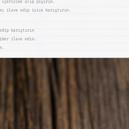
 içerisine alıp pişirin.
nı ilave edip iyice karıştırın.
edip karıştırın
iber ilave edin.
n.