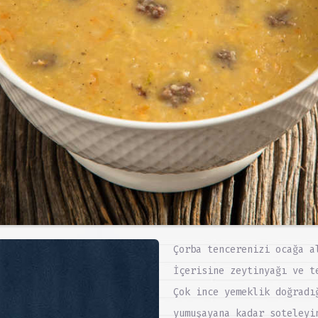
Çorba tencerenizi ocağa a
İçerisine zeytinyağı ve t
Çok ince yemeklik doğradı
yumuşayana kadar soteleyi
ş