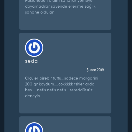
Pastaneden aldım sandılar yemeye
doyamadılar sayende ellerime sağlık
şahane oldular
seda
Şubat 2019
Ölçüler birebir tuttu…sadece margarini
200 gr koydum….cokkkkk tskler arda
bey…..nefis nefis nefis….tereddütsüz
deneyin….