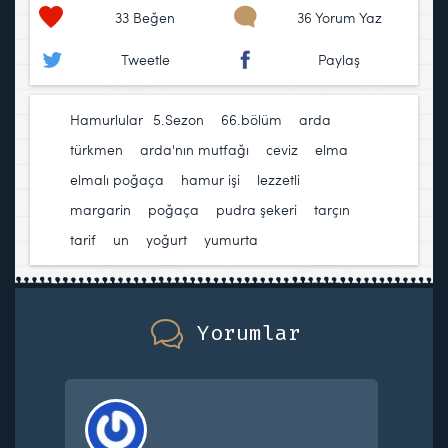
33
Beğen
36 Yorum Yaz
Tweetle
Paylaş
Hamurlular
5.Sezon
,
66.bölüm
,
arda
türkmen
,
arda'nın mutfağı
,
ceviz
,
elma
,
elmalı poğaça
,
hamur işi
,
lezzetli
,
margarin
,
poğaça
,
pudra şekeri
,
tarçın
,
tarif
,
un
,
yoğurt
,
yumurta
Yorumlar