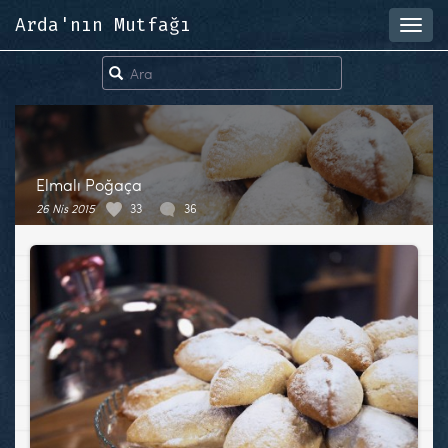
Arda'nın Mutfağı
Toggl
navig
Elmalı Poğaça
26 Nis 2015
33
36