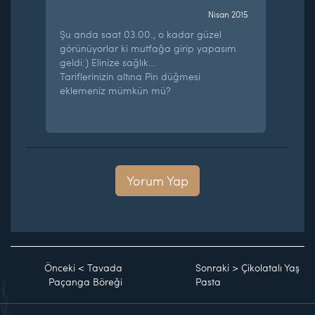
Nisan 2015
Şu anda saat 03.00., o kadar güzel
görünüyorlar ki mutfağa girip yapasım
geldi:) Elinize sağlık…
Tariflerinizin altına Pin düğmesi
eklemeniz mümkün mü?
Yorum Yap
Önceki
<
Tavada
Sonraki
>
Çikolatalı Yaş
Paçanga Böreği
Pasta