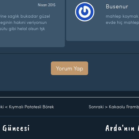
Nisan 2015
Busenur
ine saglık bukadar güzel
mahlep koymak 
ginin hakıni veriyorsun
evde hiç mahle
ütu gibi helal olsun tşk
Yorum Yap
ki
<
Kıymalı Patatesli Börek
Sonraki
>
Kakaolu Framb
 Güncesi
Arda'nın