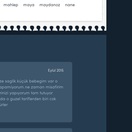
,
mahlep
,
maya
,
maydanoz
,
nane
,
Eylül 2015
ize saglik.küçük bebegim var o
yapamiyorum.ne zaman misafirim
lerinizi yapıyorum tam tutuyor
 da o guzel tariflerden biri cok
ürler