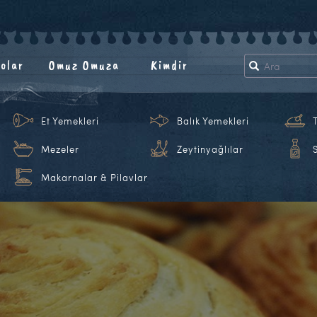
olar
Omuz Omuza
Kimdir
Et Yemekleri
Balık Yemekleri
Mezeler
Zeytinyağlılar
Makarnalar & Pilavlar