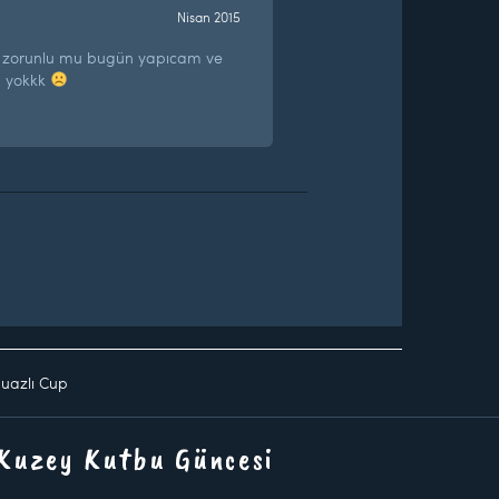
Nisan 2015
zorunlu mu bugün yapıcam ve
p yokkk
uazlı Cup
 Kuzey Kutbu Güncesi