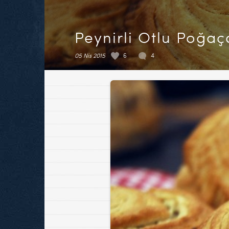
Peynirli Otlu Poğaç
05 Nis 2015
6
4