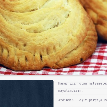
Hamur için olan malzemele
mayalandırın.
Ardından 3 eşit parçaya b