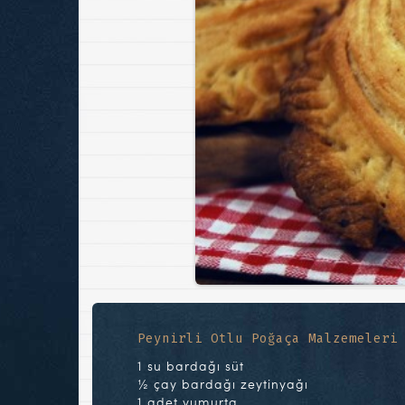
Peynirli Otlu Poğaça Malzemeleri
1 su bardağı süt
½ çay bardağı zeytinyağı
1 adet yumurta