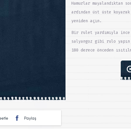
Hamurlar mayalandıktan so
ardından üst üste koyarak
yeniden açın.
Bir rulet yardımıyla ince
salyangoz gibi rulo yapın
180 derece önceden ısıtıl
etle
Paylaş