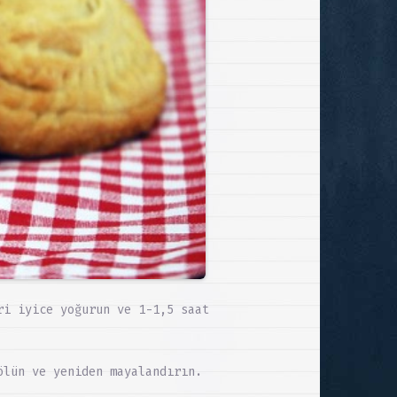
ri iyice yoğurun ve 1-1,5 saat
ölün ve yeniden mayalandırın.