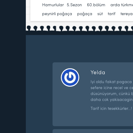
Hamurlular
5.Sezon
,
60.bölüm
,
arda türkm
peynirli poğaça
,
poğaça
,
süt
,
tarif
,
terey
Yelda
Iyi oldu fakat pogaca 
sefere icine recel ve
düsünüyorum, cünkü b
daha cok yakisacagin
Tarif icin tesekkürler…!