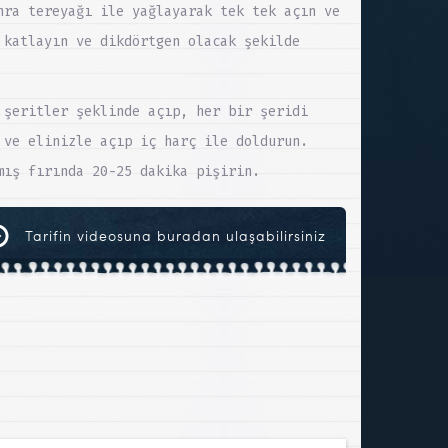
nra tereyağı ile yağlayarak tek tek açın ve
 katlayın ve dikdörtgen olacak şekilde
 şeritler şeklinde açıp, her bir şeridi
 ve elinizle açıp iç harç ile doldurun.
mış fırında 20-25 dakika pişirin.
Tarifin videosuna buradan ulaşabilirsiniz