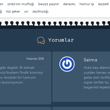
en
,
arda'nın mutfağı
,
beyaz peynir
,
dereotu
,
hamur işi
,
lezzetli
ağ
,
toz şeker
,
un
,
zeytinyağı
Yorumlar
Haziran 2016
Selma
gibi degildi. Bi dahaki
Arda bey ellerin
 ceviz/badem/findik koymayi
yuzden hersey 
u tarzdaki bir hamura
gelse sizin tarif
i düsünüyorum.
süper tarifler bu
begenildi.teşekk