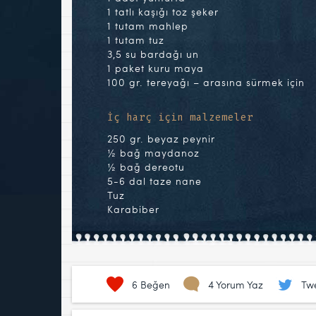
1 tatlı kaşığı toz şeker
1 tutam mahlep
1 tutam tuz
3,5 su bardağı un
1 paket kuru maya
100 gr. tereyağı – arasına sürmek için
İç harç için malzemeler
250 gr. beyaz peynir
½ bağ maydanoz
½ bağ dereotu
5-6 dal taze nane
Tuz
Karabiber
6
Beğen
4 Yorum Yaz
Twe