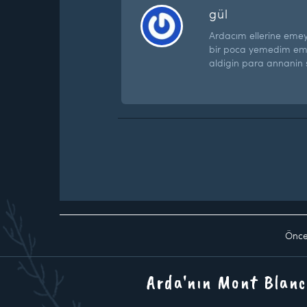
gül
Ardacım ellerine emey
bir poca yemedim eme
aldigin para annanin s
Önce
Arda'nın Mont Blanc