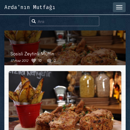
Arda'nın Mutfağı
Toggl
navig
Sosisli Zeytinli Muffin
17 Haz 2012
10
2