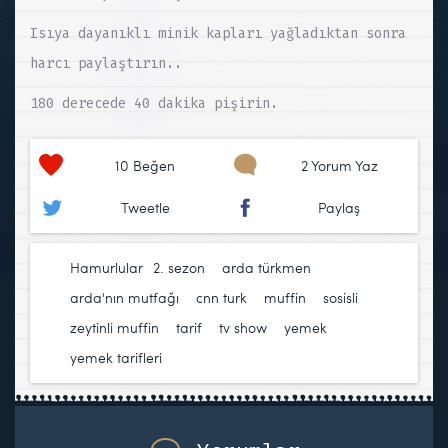
Isıya dayanıklı minik kapları yağladıktan sonra
harcı paylaştırın..
180 derecede 40 dakika pişirin.
10
Beğen
2 Yorum Yaz
Tweetle
Paylaş
Hamurlular
2. sezon
,
arda türkmen
,
arda'nın mutfağı
,
cnn turk
,
muffin
,
sosisli
zeytinli muffin
,
tarif
,
tv show
,
yemek
,
yemek tarifleri