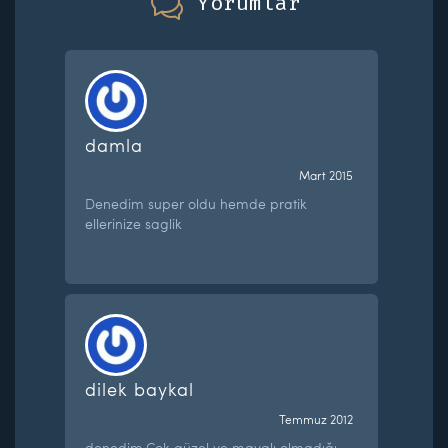
Yorumlar
damla
Mart 2015
Denedim super oldu hemde pratik
ellerinize saglik
dilek baykal
Temmuz 2012
denedim,Çok güzel ve mayalı olmadığı