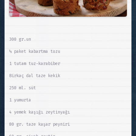
300 gr.un
½ paket kabartma tozu
1 tutam tuz-karabiber
Birkaç dal taze kekik
250 ml. süt
1 yumurta
4 yemek kaşığı zeytinyağı
80 gr. taze kaşar peyniri