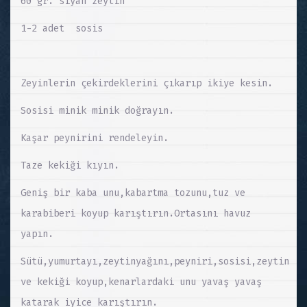
60 gr. siyah zeytin
1-2 adet sosis
Zeyinlerin çekirdeklerini çıkarıp ikiye kesin.
Sosisi minik minik doğrayın.
Kaşar peynirini rendeleyin.
Taze kekiği kıyın.
Geniş bir kaba unu,kabartma tozunu,tuz ve
karabiberi koyup karıştırın.Ortasını havuz
yapın.
Sütü,yumurtayı,zeytinyağını,peyniri,sosisi,zeytin
ve kekiği koyup,kenarlardaki unu yavaş yavaş
katarak iyice karıştırın.