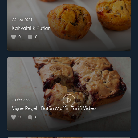
09 Ara 2023
Kahvaltılık Puflar
0
0
23 Eki 2022
Vişne Reçelli Bütün Muffin Tarifi Video
0
0