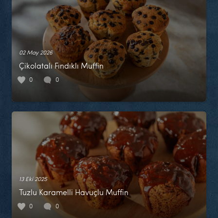
02 May 2026
Çikolatalı Fındıklı Muffin
0
0
13 Eki 2025
Tuzlu Karamelli Havuçlu Muffin
0
0