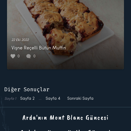
22 Eki 2022
Vişne Reçelli Bütün Muffin
0
0
Diğer Sonuçlar
Sayfa
2
…
Sayfa
4
Sonraki Sayfa
Sayfa
1
Arda'nın Mont Blanc Güncesi