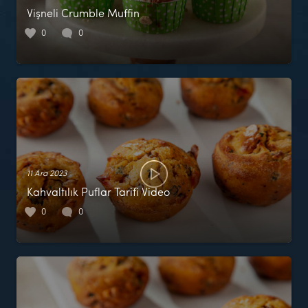
Vişneli Crumble Muffin
0
0
11 Ara 2023
Kahvaltılık Puflar Tarifi Video
0
0