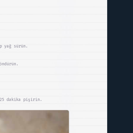
p yağ sürün.
öndürün.
25 dakika pişirin.