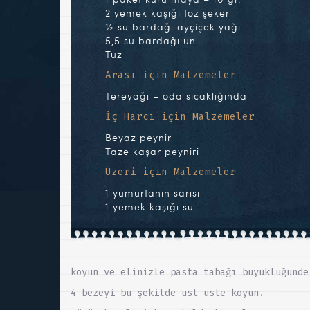
2 yemek kaşığı toz şeker
½ su bardağı ayçiçek yağı
5,5 su bardağı un
Tuz
Arası için Malzemeler
Tereyağı – oda sıcaklığında
İç Harcı için Malzemeler
Beyaz peynir
Taze kaşar peyniri
Üzeri için Malzemeler
1 yumurtanın sarısı
1 yemek kaşığı su
koyun ve elinizle pasta tabağı büyüklüğünde
4 bezeyi bu şekilde üst üste koyun.