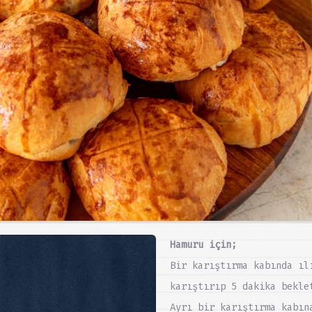
Hamuru için;
Bir karıştırma kabında ıl
karıştırıp 5 dakika bekle
Ayrı bir karıştırma kabın