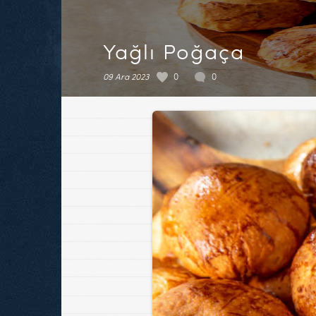
Yağlı Poğaça
09 Ara 2023
0
0