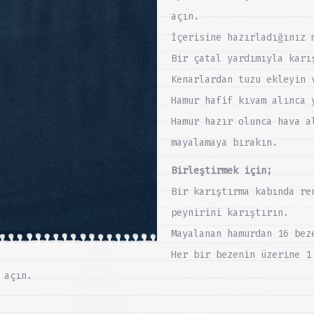
açın.
İçerisine hazırladığınız 
Bir çatal yardımıyla karı
Kenarlardan tuzu ekleyin 
Hamur hafif kıvam alınca 
Hamur hazır olunca hava a
mayalamaya bırakın.
Birleştirmek için;
Bir karıştırma kabında re
peynirini karıştırın.
Mayalanan hamurdan 16 bez
Her bir bezenin üzerine 1
 açın.