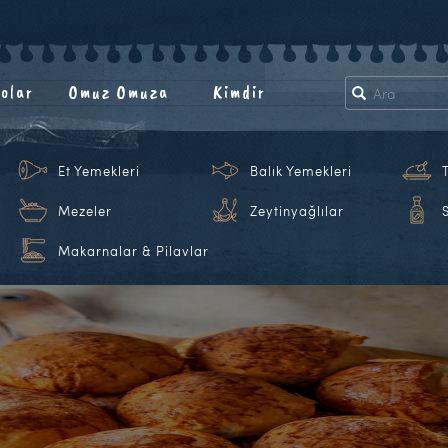
olar
Omuz Omuza
Kimdir
Et Yemekleri
Balık Yemekleri
Mezeler
Zeytinyağlılar
Makarnalar & Pilavlar