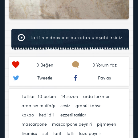
Tarifin videosuna buradan ulaşabilirsiniz
0
Beğen
0 Yorum Yaz
Tweetle
Paylaş
Tatlılar
10.bölüm
,
14.sezon
,
arda türkmen
,
arda'nın mutfağı
,
ceviz
,
granül kahve
,
kakao
,
kedi dili
,
lezzetli tatlılar
,
mascarpone
,
mascarpone peyniri
,
pişmeyen
tiramisu
,
süt
,
tarif
,
tatlı
,
taze peynir
,