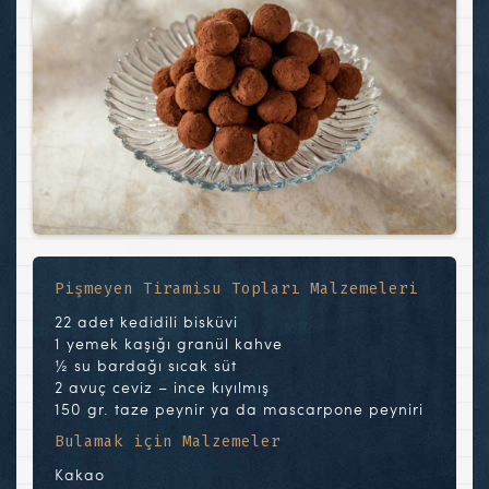
Pişmeyen Tiramisu Topları Malzemeleri
22 adet kedidili bisküvi
1 yemek kaşığı granül kahve
½ su bardağı sıcak süt
2 avuç ceviz – ince kıyılmış
150 gr. taze peynir ya da mascarpone peyniri
Bulamak için Malzemeler
Kakao