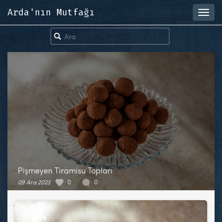
Arda'nın Mutfağı
Toggl
navig
Pişmeyen Tiramisu Topları
09 Ara 2023
0
0