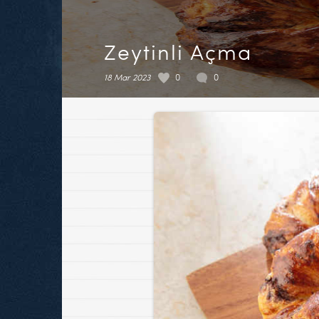
Zeytinli Açma
18 Mar 2023
0
0