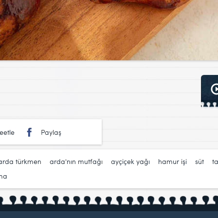
eetle
Paylaş
arda türkmen
,
arda'nın mutfağı
,
ayçiçek yağı
,
hamur işi
,
süt
,
ta
çma