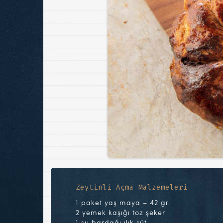
Zeytinli Açma Malzemeleri
1 paket yaş maya – 42 gr.
2 yemek kaşığı toz şeker
1 su bardağı ılık süt