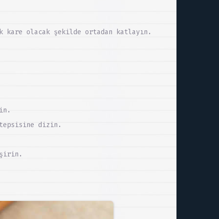
k kare olacak şekilde ortadan katlayın.
in.
tepsisine dizin.
şirin.