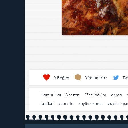
0
Beğen
0 Yorum Yaz
Tw
Hamurlular
13.sezon
,
27nci bölüm
,
açma
,
tarifleri
,
yumurta
,
zeytin ezmesi
,
zeytinli a