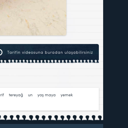
Tarifin videosuna buradan ulaşabilirsiniz
rif
,
tereyağ
,
un
,
yaş maya
,
yemek