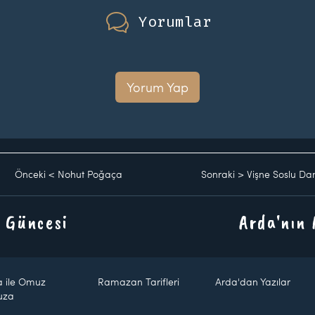
Yorumlar
Yorum Yap
Önceki
<
Nohut Poğaça
Sonraki
>
Vişne Soslu Dam
 Güncesi
Arda'nın
a ile Omuz
Ramazan Tarifleri
Arda'dan Yazılar
uza