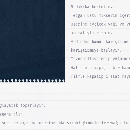
5 dakika bekletin.
Tezgah üstü mikserin içer
Üzerine ayçiçek yağı ve y
aparatıyla çırpın.
Ardından hamur karıştırma
karıştırmaya başlayın.
Tuzunu ilave edip yoğurma
Hafif ele yapışır bir ham
filmle kapatıp 1 saat may
ğlayarak toparlayın.
zgaha alın.
 şekilde açın ve üzerine oda sıcaklığındaki tereyağından