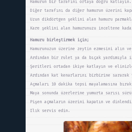
Hamurun bir tarafını ortaya doğru katlayın.
Diğer tarafını da diğer hamurun üzerini kap
Uzun dikdörtgen şeklini alan hamuru parmakl
Kare şeklini alan hamurunuzu inceltene kada
Hamuru birleştirmek için;
Hamurunuzun üzerine zeytin ezmesini alın ve
Ardından bir rulet ya da bıçak yardımıyla i
Şeritleri ortadan ikiye katlayın ve elinizl
Ardından kat kenarlarını birbirine sararak 
Açmaları 10 dakika tepsi mayalamasına bırak
Maya sonunda üzerlerine yumurta sarısı sürü
Pişen açmaların üzerini kapatın ve dinlendi
Ilık servis edin.