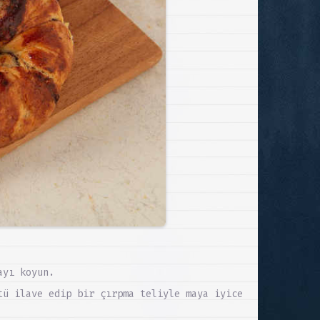
ayı koyun.
tü ilave edip bir çırpma teliyle maya iyice