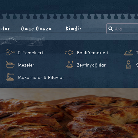
olar
Omuz Omuza
Kimdir
Et Yemekleri
Balık Yemekleri
Mezeler
Zeytinyağlılar
Makarnalar & Pilavlar