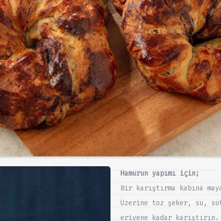
Hamurun yapımı için;
Bir karıştırma kabına may
Üzerine toz şeker, su, sü
eriyene kadar karıştırın.