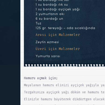
1 su bardağı ılık su
1 su bardağı ayçiçek yağı
2 yumurtanın akı
6 su bardağı un
Tuz
125 gr. tereyağı – oda sıcaklığında
Arası için Malzemeler
Zeytin ezmesi
Üzeri için Malzemeler
Yumurta sarısı
Hamuru açmak için;
Mayalanan hamuru elinizi ayçiçek yağıyla ya
Tezgahınıza ayçiçek yağı dökün ve hamuru te
Elinizle hamuru büyüterek dikdörtgen olacak