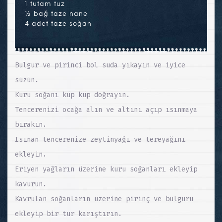
1 tutam tuz
½ bağ taze nane
4 adet taze soğan
Bulgur ve pirinci bol suda yıkayın ve iyice
süzün.
Kuru soğanı küp küp doğrayın.
Tencerenizi ocağa alın ve altını açıp ısınmaya
bırakın.
Isınan tencerenize zeytinyağı ve tereyağını
ekleyin.
Eriyen yağların üzerine kuru soğanları ekleyip
kavurun.
Kavrulan soğanların üzerine pirinç ve bulguru
ekleyip bir tur karıştırın.