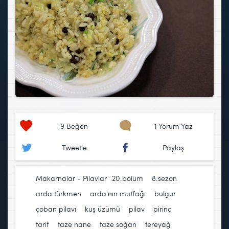
9
Beğen
1 Yorum Yaz
Tweetle
Paylaş
Makarnalar - Pilavlar
20.bölüm
,
8.sezon
,
arda türkmen
,
arda'nın mutfağı
,
bulgur
,
çoban pilavı
,
kuş üzümü
,
pilav
,
pirinç
,
tarif
,
taze nane
,
taze soğan
,
tereyağ
,