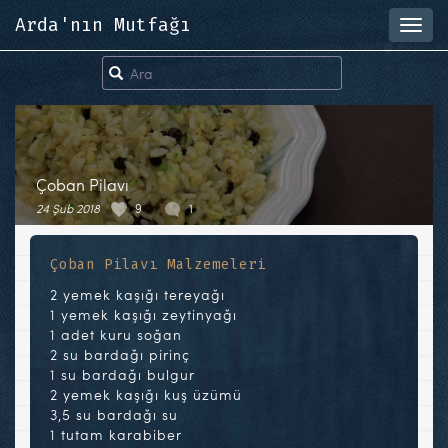
Arda'nın Mutfağı
Toggl
navig
Çoban Pilavı
24 Şub 2018
9
1
Çoban Pilavı Malzemeleri
2 yemek kaşığı tereyağı
1 yemek kaşığı zeytinyağı
1 adet kuru soğan
2 su bardağı pirinç
1 su bardağı bulgur
2 yemek kaşığı kuş üzümü
3,5 su bardağı su
1 tutam karabiber