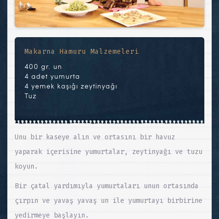
Makarna Hamuru Malzemeleri
400 gr. un
4 adet yumurta
4 yemek kaşığı zeytinyağı
Tuz
Unu bir kaseye alın ve ortasını bir havuz
yaparak içerisine yumurtalar, zeytinyağı ve tuzu
koyun.
Bir çatal yardımıyla yumurtaları unun ortasında
çırpın ve yavaş yavaş un ile yumurtayı birbirine
yedirmeye başlayın.