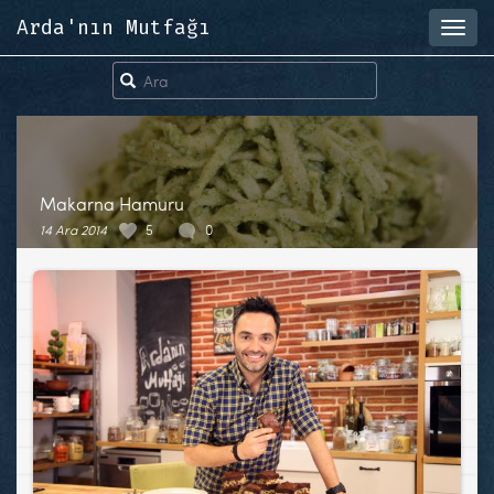
Arda'nın Mutfağı
Toggl
navig
Makarna Hamuru
14 Ara 2014
5
0