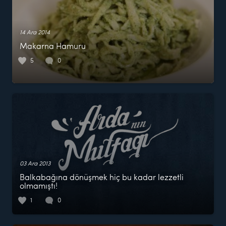
14 Ara 2014
Makarna Hamuru
5
0
03 Ara 2013
Balkabağına dönüşmek hiç bu kadar lezzetli
olmamıştı!
1
0