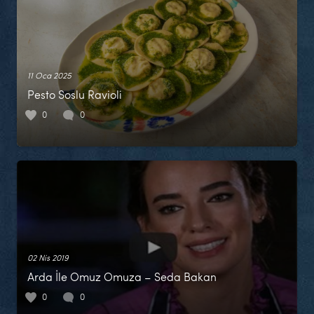
11 Oca 2025
Pesto Soslu Ravioli
0
0
02 Nis 2019
Arda İle Omuz Omuza – Seda Bakan
0
0