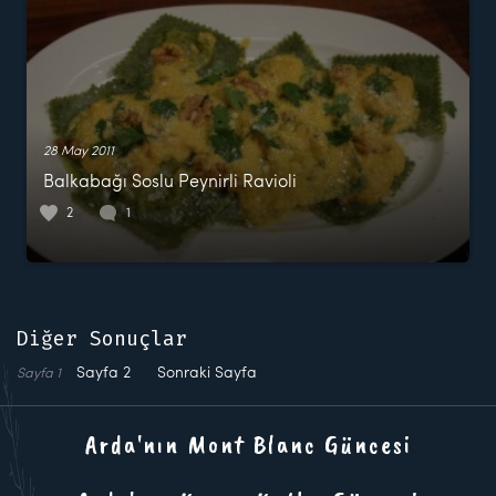
28 May 2011
Balkabağı Soslu Peynirli Ravioli
2
1
Diğer Sonuçlar
Sayfa
2
Sonraki Sayfa
Sayfa
1
Arda'nın Mont Blanc Güncesi