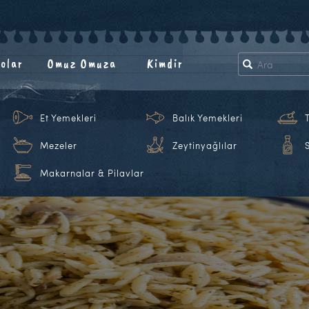
olar
Omuz Omuza
Kimdir
Et Yemekleri
Balık Yemekleri
Mezeler
Zeytinyağlılar
Makarnalar & Pilavlar