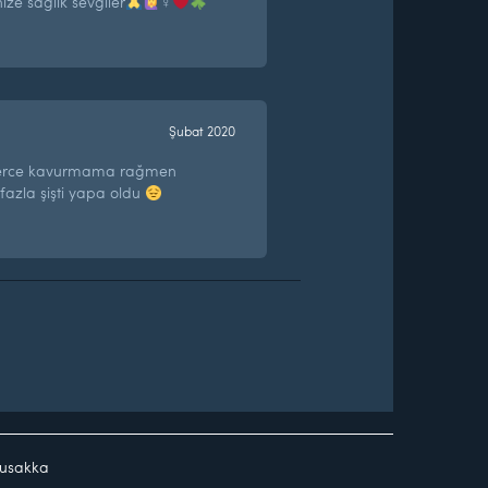
ize sağlık sevgiler
‍♀️
e
Şubat 2020
tlerce kavurmama rağmen
 fazla şişti yapa oldu
usakka