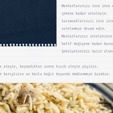
Mantarlarınızı ince ince 
çekene kadar soteleyin.
Sarımsaklarınızı ince inc
sotelemeye devam edin.
Mantarlarınız sotelenince
hafif değişene kadar kavu
Şehriyeleriniz hazır olun
a ateşte, kaynadıktan sonra kısık ateşte pişirin.
r karıştırın ve havlu kağıt koyarak demlenmeye bırakın.