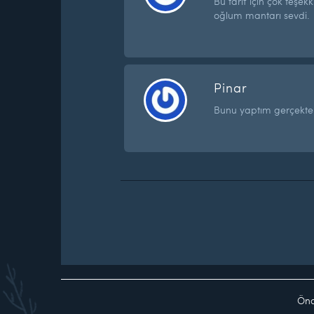
Bu tarif için çok teşe
oğlum mantarı sevdi.
Pinar
Bunu yaptım gerçekten
Önc