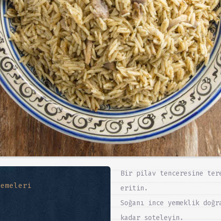
Bir pilav tenceresine ter
zemeleri
eritin.
Soğanı ince yemeklik doğr
kadar soteleyin.
ş