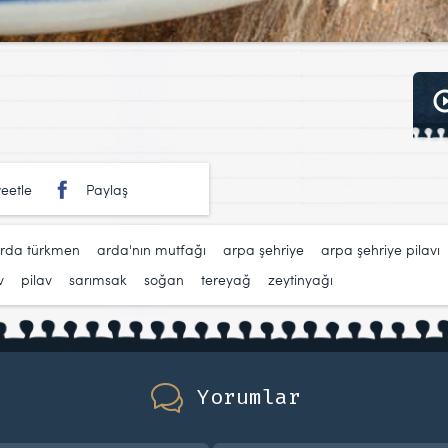
eetle
Paylaş
rda türkmen
,
arda'nın mutfağı
,
arpa şehriye
,
arpa şehriye pilavı
v
,
pilav
,
sarımsak
,
soğan
,
tereyağ
,
zeytinyağı
Yorumlar