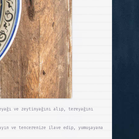
eyağı ve zeytinyağını alıp, tereyağını
ayın ve tencerenize ilave edip, yumuşayana