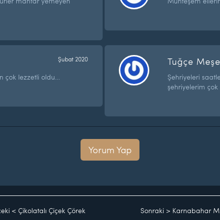
kkürler mantar yemeyen
Muhteşem ellerin
Şubat 2020
Tuğçe Meş
 çok lezzetli oldu…
Şehriyeleri saa
şehriyelerim çok
Yorum Yap
eki
<
Çikolatalı Çiçek Çörek
Sonraki
>
Karnabahar M