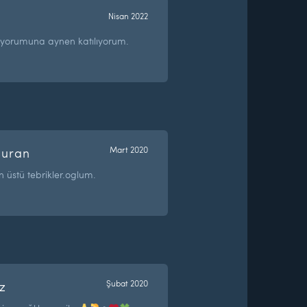
Nisan 2022
n yorumuna aynen katılıyorum.
turan
Mart 2020
n üstü tebrikler.oglum.
z
Şubat 2020