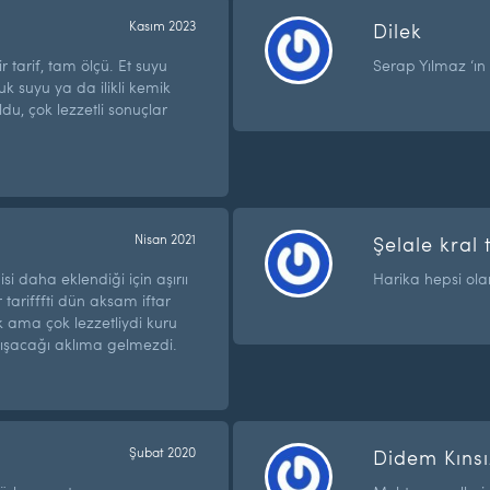
Kasım 2023
Dilek
 tarif, tam ölçü. Et suyu
Serap Yılmaz ‘ı
uk suyu ya da ilikli kemik
du, çok lezzetli sonuçlar
Nisan 2021
Şelale kral 
si daha eklendiği için aşırıı
Harika hepsi ola
arifffti dün aksam iftar
 ama çok lezzetliydi kuru
ışacağı aklıma gelmezdi.
Şubat 2020
Didem Kınsı