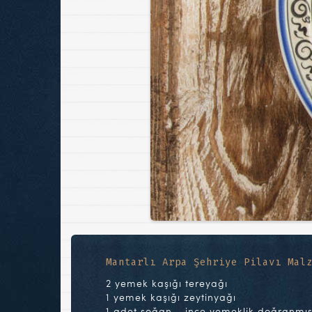
Mantarlı Arpa Şehriye Pilavı Mal
2 yemek kaşığı tereyağı
1 yemek kaşığı zeytinyağı
1 adet soğan – ince yemeklik doğranmı