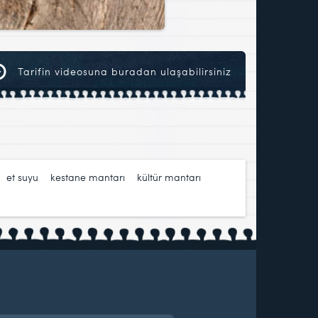
Tarifin videosuna buradan ulaşabilirsiniz
,
et suyu
,
kestane mantarı
,
kültür mantarı
,