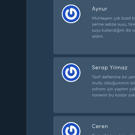
Aynur
Muhteşem çok basit bir
yerine sebze suyu, tav
suyu kullandığım da ol
aldım.
Serap Yılmaz
Tarif defterime bir yeni
mutlu olduğummm bir t
sofram için yaptım çok
nanenin bu kadar yak
Ceren